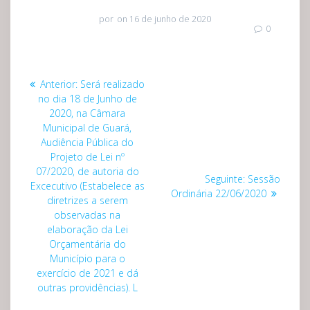
por
on 16 de junho de 2020
0
Navegação
Post
Anterior:
Será realizado
de
anterior:
no dia 18 de Junho de
2020, na Câmara
Post
Municipal de Guará,
Audiência Pública do
Projeto de Lei nº
07/2020, de autoria do
Post
Seguinte:
Sessão
Excecutivo (Estabelece as
seguinte:
Ordinária 22/06/2020
diretrizes a serem
observadas na
elaboração da Lei
Orçamentária do
Município para o
exercício de 2021 e dá
outras providências). L