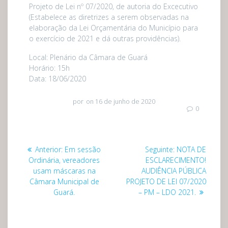
Projeto de Lei nº 07/2020, de autoria do Excecutivo
(Estabelece as diretrizes a serem observadas na
elaboração da Lei Orçamentária do Município para
o exercício de 2021 e dá outras providências).
Local: Plenário da Câmara de Guará
Horário: 15h
Data: 18/06/2020
por
on 16 de junho de 2020
0
Navegação
Post
Post
Anterior:
Em sessão
Seguinte:
NOTA DE
de
anterior:
seguinte:
Ordinária, vereadores
ESCLARECIMENTO!
usam máscaras na
AUDIÊNCIA PÚBLICA
Post
Câmara Municipal de
PROJETO DE LEI 07/2020
Guará.
– PM – LDO 2021.