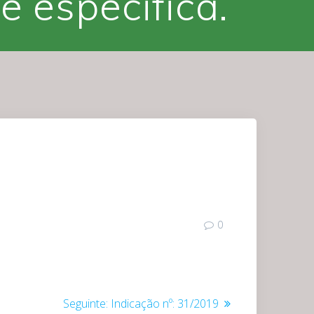
e especifica.
0
Post
Seguinte:
Indicação nº: 31/2019