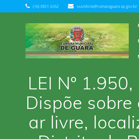
Skip
(16) 3831-3262
ouvidoria@camaraguara.sp.gov.br
to
content
LEI Nº 1.95
Dispõe sobre
ar livre, loc