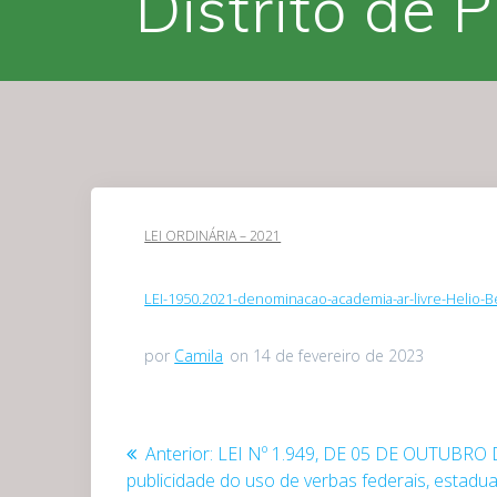
Distrito de 
LEI ORDINÁRIA – 2021
LEI-1950.2021-denominacao-academia-ar-livre-Helio
por
Camila
on 14 de fevereiro de 2023
Navegação
Post
Anterior:
LEI Nº 1.949, DE 05 DE OUTUBRO 
anterior:
publicidade do uso de verbas federais, estadua