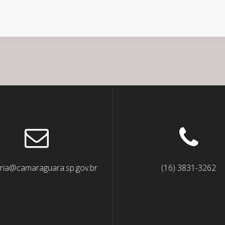
ria@camaraguara.sp.gov.br
(16) 3831-3262