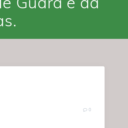
de Guará e dá
as.
0