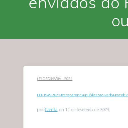
enviados ao 
ou
LEI ORDINÁRIA – 2021
LEI-1949.2021-transparencia-publicacao-verba-recebi
por
Camila
on 14 de fevereiro de 2023