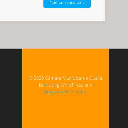
© 2026 Câmara Municipal de Guará.
Built using WordPress and
EmpowerWP Theme
.