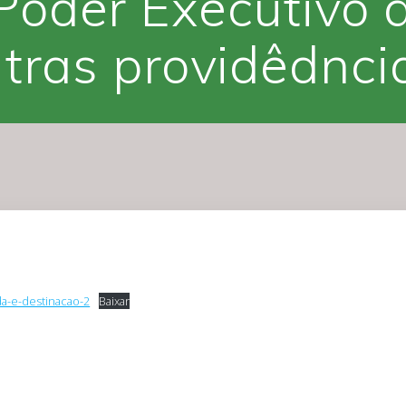
Poder Executivo 
tras providêdnci
da-e-destinacao-2
Baixar