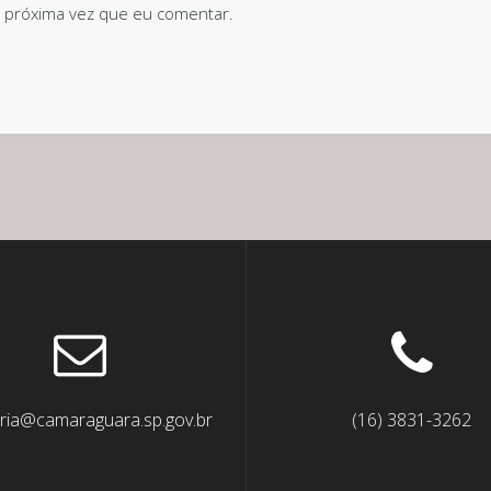
 próxima vez que eu comentar.
ria@camaraguara.sp.gov.br
(16) 3831-3262