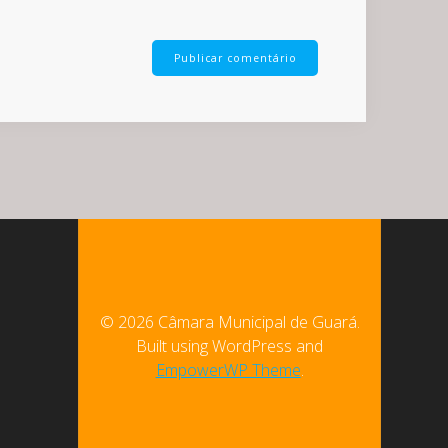
© 2026 Câmara Municipal de Guará.
Built using WordPress and
EmpowerWP Theme
.