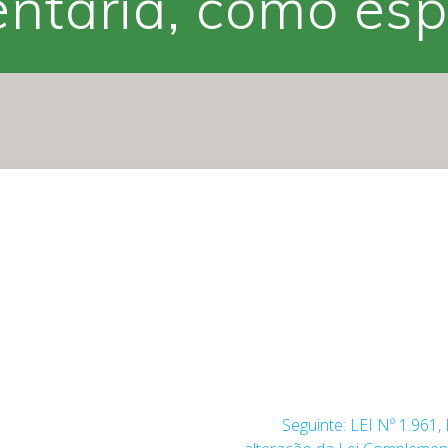
ntária, como espe
Post
Seguinte:
LEI Nº 1.961