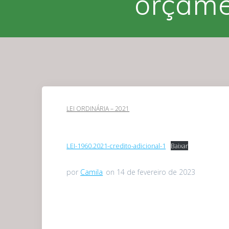
orçame
LEI ORDINÁRIA – 2021
LEI-1960.2021-credito-adicional-1
Baixar
por
Camila
on 14 de fevereiro de 2023
Navegação