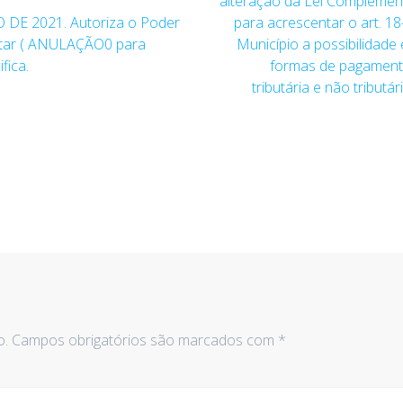
seguinte:
alteração da Lei Complementa
 DE 2021. Autoriza o Poder
para acrescentar o art. 18-
entar ( ANULAÇÃO0 para
Município a possibilidade
fica.
formas de pagamento
tributária e não tribut
o.
Campos obrigatórios são marcados com
*