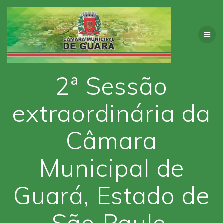
Skip
to
content
2ª Sessão
extraordinária da
Câmara
Municipal de
Guará, Estado de
São Paulo.