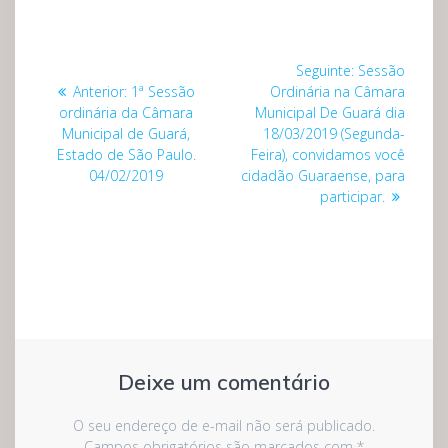
Navegação
Post
Seguinte:
Sessão
de
Post
seguinte:
Anterior:
1ª Sessão
Ordinária na Câmara
anterior:
ordinária da Câmara
Municipal De Guará dia
Post
Municipal de Guará,
18/03/2019 (Segunda-
Estado de São Paulo.
Feira), convidamos você
04/02/2019
cidadão Guaraense, para
participar.
Deixe um comentário
O seu endereço de e-mail não será publicado.
Campos obrigatórios são marcados com
*