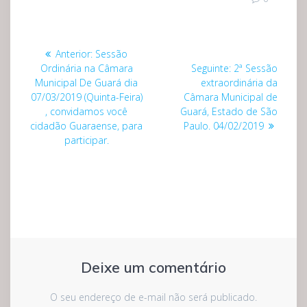
Navegação
Post
Anterior:
Sessão
de
anterior:
Post
Ordinária na Câmara
Seguinte:
2ª Sessão
seguinte:
Municipal De Guará dia
extraordinária da
Post
07/03/2019 (Quinta-Feira)
Câmara Municipal de
, convidamos você
Guará, Estado de São
cidadão Guaraense, para
Paulo. 04/02/2019
participar.
Deixe um comentário
O seu endereço de e-mail não será publicado.