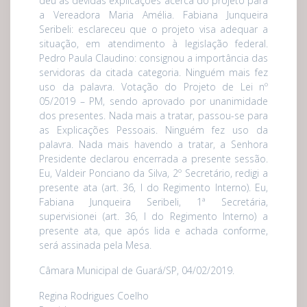
deu as devidas explicações acerca do projeto para
a Vereadora Maria Amélia. Fabiana Junqueira
Seribeli: esclareceu que o projeto visa adequar a
situação, em atendimento à legislação federal.
Pedro Paula Claudino: consignou a importância das
servidoras da citada categoria. Ninguém mais fez
uso da palavra. Votação do Projeto de Lei nº
05/2019 – PM, sendo aprovado por unanimidade
dos presentes. Nada mais a tratar, passou-se para
as Explicações Pessoais. Ninguém fez uso da
palavra. Nada mais havendo a tratar, a Senhora
Presidente declarou encerrada a presente sessão.
Eu, Valdeir Ponciano da Silva, 2º Secretário, redigi a
presente ata (art. 36, I do Regimento Interno). Eu,
Fabiana Junqueira Seribeli, 1ª Secretária,
supervisionei (art. 36, I do Regimento Interno) a
presente ata, que após lida e achada conforme,
será assinada pela Mesa.
Câmara Municipal de Guará/SP, 04/02/2019.
Regina Rodrigues Coelho