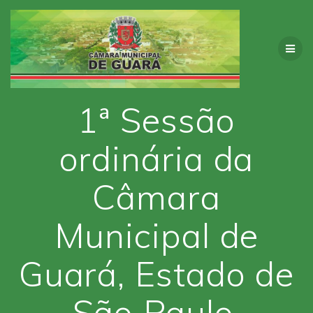
Skip
to
content
1ª Sessão
ordinária da
Câmara
Municipal de
Guará, Estado de
São Paulo.