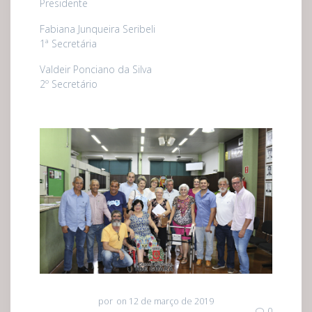
Presidente
Fabiana Junqueira Seribeli
1ª Secretária
Valdeir Ponciano da Silva
2º Secretário
por
on 12 de março de 2019
0