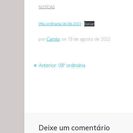
NOTÍCIAS
09a-ordinaria-06-06-2022
Baixar
por
Camila
on 18 de agosto de 2022
Navegação
Post
Anterior:
08ª ordinária
anterior:
de
Post
Deixe um comentário