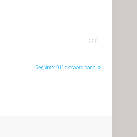
0
Post
Seguinte:
01ª extraordinária
seguinte: