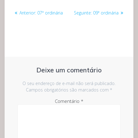
Navegação
Post
Post
Anterior:
07ª ordinária
Seguinte:
09ª ordinária
de
anterior:
seguinte:
Post
Deixe um comentário
O seu endereço de e-mail não será publicado.
Campos obrigatórios são marcados com
*
Comentário
*