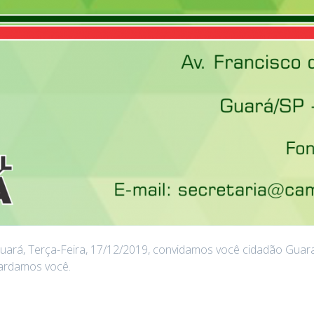
ará, Terça-Feira, 17/12/2019, convidamos você cidadão Guaraen
uardamos você.