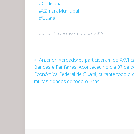
#
Ordinária
#
CâmaraMunicipal
#
Guará
por
on 16 de dezembro de 2019
Navegação
Post
Anterior:
Vereadores participaram do XXVI 
anterior:
Bandas e Fanfarras. Aconteceu no dia 07 de 
de
Econômica Federal de Guará, durante todo o d
muitas cidades de todo o Brasil.
Post