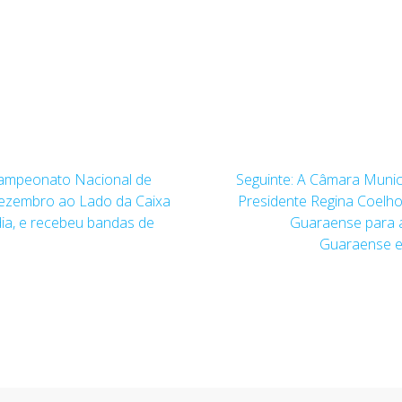
Post
campeonato Nacional de
Seguinte:
A Câmara Munici
seguinte:
dezembro ao Lado da Caixa
Presidente Regina Coelho
ia, e recebeu bandas de
Guaraense para a
Guaraense e 