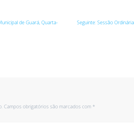
Post
unicipal de Guará, Quarta-
Seguinte:
Sessão Ordinária
seguinte:
o.
Campos obrigatórios são marcados com
*