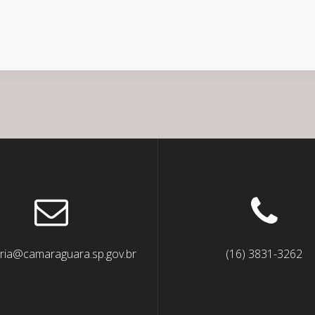
ria@camaraguara.sp.gov.br
(16) 3831-3262