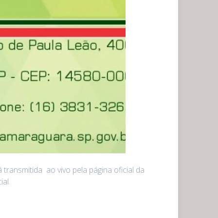
transmitida ao vivo pela página oficial da
ial