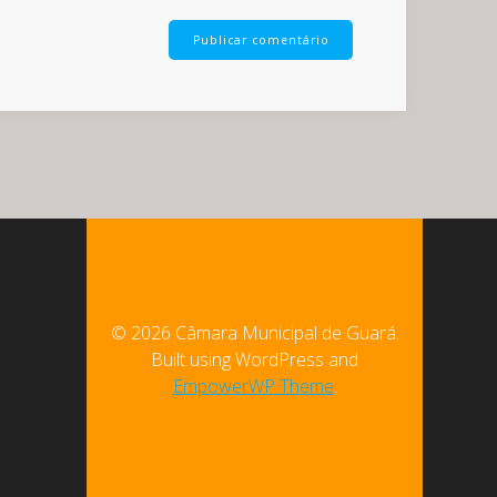
© 2026 Câmara Municipal de Guará.
Built using WordPress and
EmpowerWP Theme
.