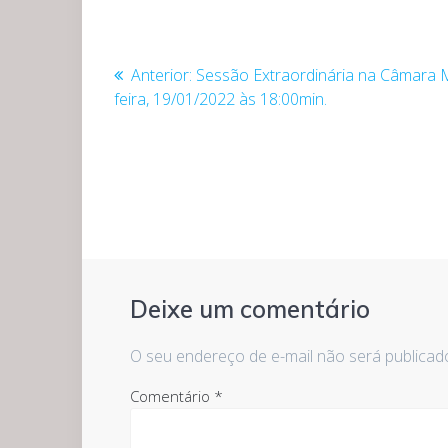
Navegação
Post
Anterior:
Sessão Extraordinária na Câmara M
anterior:
feira, 19/01/2022 às 18:00min.
de
Post
Deixe um comentário
O seu endereço de e-mail não será publicad
Comentário
*