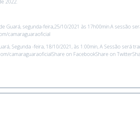
de 2022.
e Guará, segunda-feira,25/10/2021 às 17h00min.A sessão será t
om/camaraguaraoficial
rá, Segunda -feira, 18/10/2021, às 1:00min, A Sessão será trans
com/camaraguaraoficialShare on FacebookShare on TwitterSh