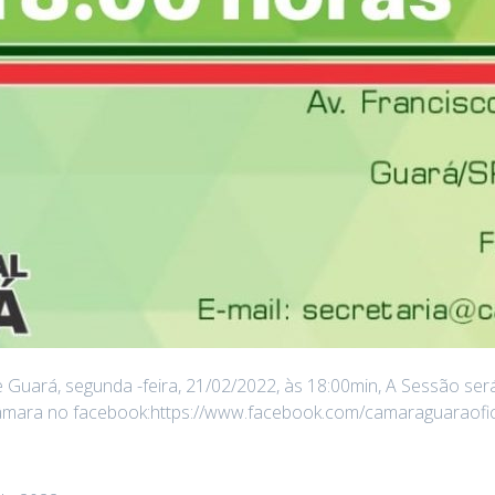
uará, segunda -feira, 21/02/2022, às 18:00min, A Sessão será 
mara no facebook:https://www.facebook.com/camaraguaraofic