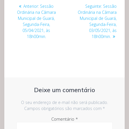
Navegação
Post
Post
Anterior:
Sessão
Seguinte:
Sessão
de
anterior:
seguinte:
Ordinária na Câmara
Ordinária na Câmara
Municipal de Guará,
Municipal de Guará,
Post
Segunda-Feira,
Segunda-Feira,
05/04/2021, às
03/05/2021, às
18h00min.
18h00min.
Deixe um comentário
O seu endereço de e-mail não será publicado.
Campos obrigatórios são marcados com
*
Comentário
*