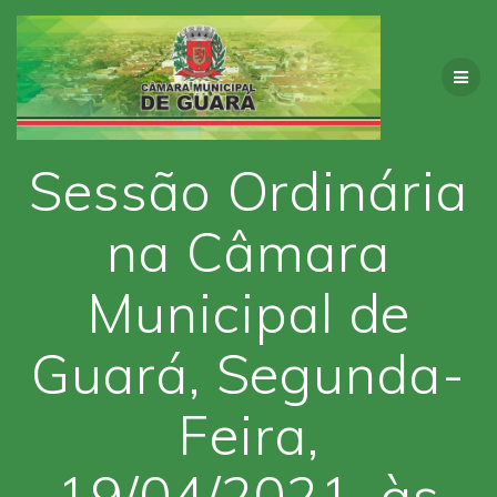
Skip
to
content
Sessão Ordinária
na Câmara
Municipal de
Guará, Segunda-
Feira,
19/04/2021, às