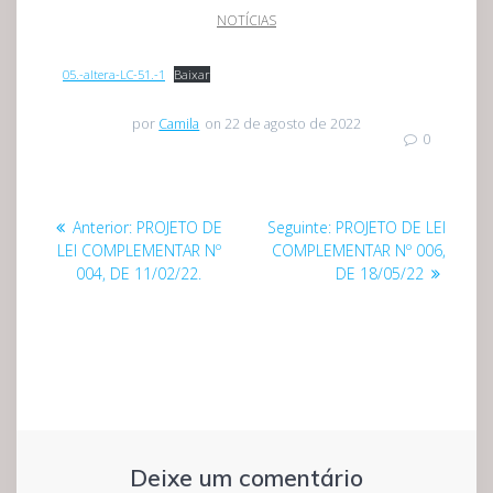
NOTÍCIAS
05.-altera-LC-51.-1
Baixar
por
Camila
on 22 de agosto de 2022
0
Navegação
Post
Post
Anterior:
PROJETO DE
Seguinte:
PROJETO DE LEI
de
anterior:
seguinte:
LEI COMPLEMENTAR Nº
COMPLEMENTAR Nº 006,
004, DE 11/02/22.
DE 18/05/22
Post
Deixe um comentário