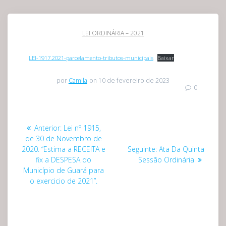
LEI ORDINÁRIA – 2021
LEI-1917.2021-parcelamento-tributos-municipais
Baixar
por
Camila
on 10 de fevereiro de 2023
0
Navegação
Post
Anterior:
Lei nº 1915,
de
anterior:
de 30 de Novembro de
Post
2020. “Estima a RECEITA e
Seguinte:
Ata Da Quinta
Post
seguinte:
fix a DESPESA do
Sessão Ordinária
Município de Guará para
o exercicio de 2021”.