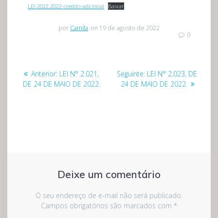
LEI-2022.2022-credito-adicional
Baixar
por
Camila
on 19 de agosto de 2022
0
Navegação
Post
Post
Anterior:
LEI N° 2.021,
Seguinte:
LEI N° 2.023, DE
de
anterior:
seguinte:
DE 24 DE MAIO DE 2022.
24 DE MAIO DE 2022.
Post
Deixe um comentário
O seu endereço de e-mail não será publicado.
Campos obrigatórios são marcados com
*