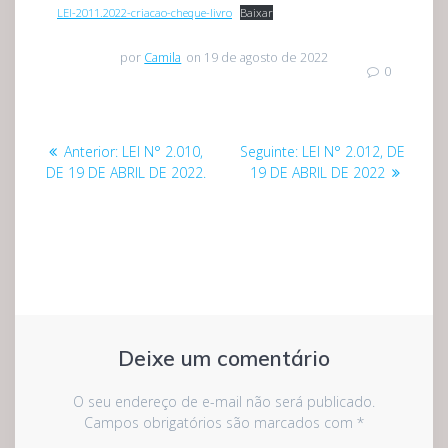
LEI-2011.2022-criacao-cheque-livro
Baixar
por
Camila
on 19 de agosto de 2022
0
Navegação
Post
Post
Anterior:
LEI N° 2.010,
Seguinte:
LEI N° 2.012, DE
de
anterior:
seguinte:
DE 19 DE ABRIL DE 2022.
19 DE ABRIL DE 2022
Post
Deixe um comentário
O seu endereço de e-mail não será publicado.
Campos obrigatórios são marcados com
*