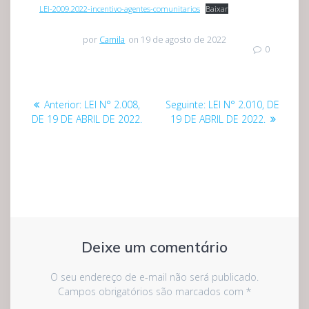
LEI-2009.2022-incentivo-agentes-comunitarios
Baixar
por
Camila
on 19 de agosto de 2022
0
Navegação
Post
Post
Anterior:
LEI N° 2.008,
Seguinte:
LEI N° 2.010, DE
de
anterior:
seguinte:
DE 19 DE ABRIL DE 2022.
19 DE ABRIL DE 2022.
Post
Deixe um comentário
O seu endereço de e-mail não será publicado.
Campos obrigatórios são marcados com
*