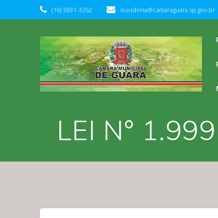
Skip
(16) 3831-3262
ouvidoria@camaraguara.sp.gov.br
to
content
LEI N° 1.99