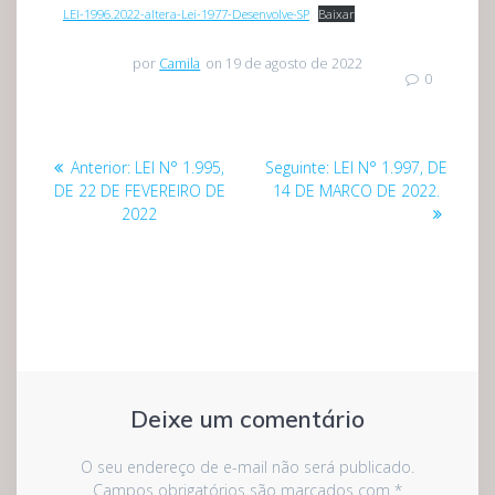
LEI-1996.2022-altera-Lei-1977-Desenvolve-SP
Baixar
por
Camila
on 19 de agosto de 2022
0
Navegação
Post
Post
Anterior:
LEI N° 1.995,
Seguinte:
LEI N° 1.997, DE
de
anterior:
seguinte:
DE 22 DE FEVEREIRO DE
14 DE MARCO DE 2022.
2022
Post
Deixe um comentário
O seu endereço de e-mail não será publicado.
Campos obrigatórios são marcados com
*