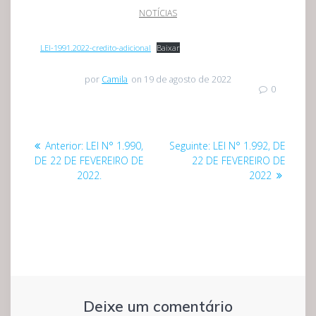
NOTÍCIAS
LEI-1991.2022-credito-adicional
Baixar
por
Camila
on 19 de agosto de 2022
0
Navegação
Post
Post
Anterior:
LEI N° 1.990,
Seguinte:
LEI N° 1.992, DE
de
anterior:
seguinte:
DE 22 DE FEVEREIRO DE
22 DE FEVEREIRO DE
2022.
2022
Post
Deixe um comentário