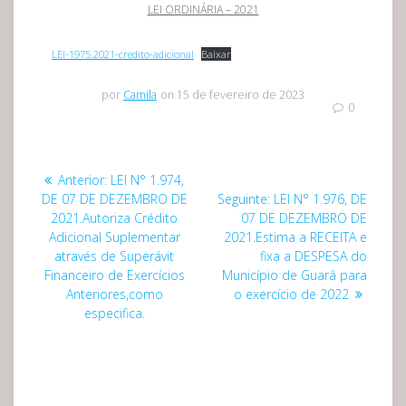
LEI ORDINÁRIA – 2021
LEI-1975.2021-credito-adicional
Baixar
por
Camila
on 15 de fevereiro de 2023
0
Navegação
Post
Anterior:
LEI N° 1.974,
de
anterior:
Post
DE 07 DE DEZEMBRO DE
Seguinte:
LEI N° 1.976, DE
seguinte:
2021.Autoriza Crédito
07 DE DEZEMBRO DE
Post
Adicional Suplementar
2021.Estima a RECEITA e
através de Superávit
fixa a DESPESA do
Financeiro de Exercícios
Município de Guarâ para
Anteriores,como
o exercício de 2022
especifica.