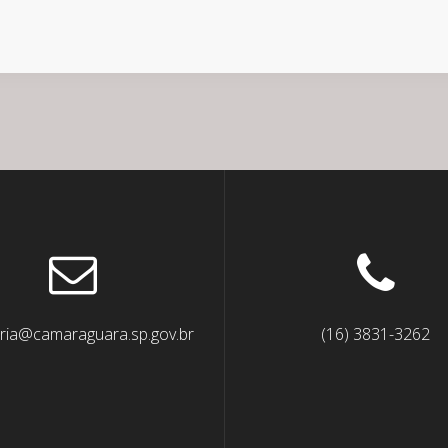
ria@camaraguara.sp.gov.br
(16) 3831-3262