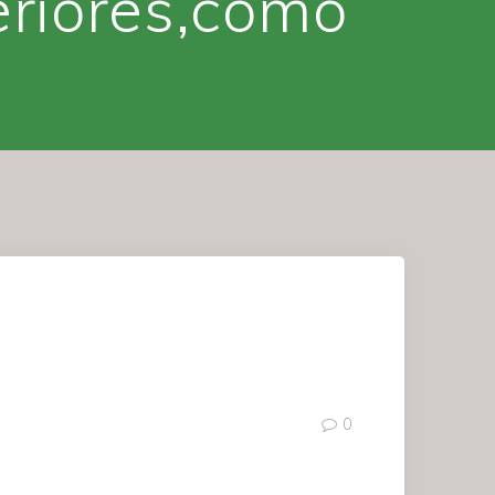
eriores,como
0