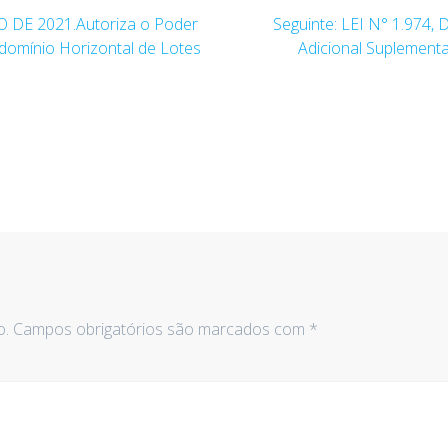
Post
 DE 2021.Autoriza o Poder
Seguinte:
LEI N° 1.974,
seguinte:
ndomínio Horizontal de Lotes
Adicional Suplementa
o.
Campos obrigatórios são marcados com
*