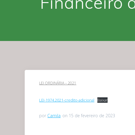
Financeiro 
LEI ORDINÁRIA – 2021
LEI-1974.2021-credito-adicional
Baixar
por
Camila
on 15 de fevereiro de 2023