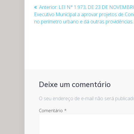
Navegação
Post
Anterior:
LEI N° 1.973, DE 23 DE NOVEMBRO
anterior:
Executivo Municipal a aprovar projetos de Co
de
no perímetro urbano e dá outras providências.
Post
Deixe um comentário
O seu endereço de e-mail não será publicad
Comentário
*