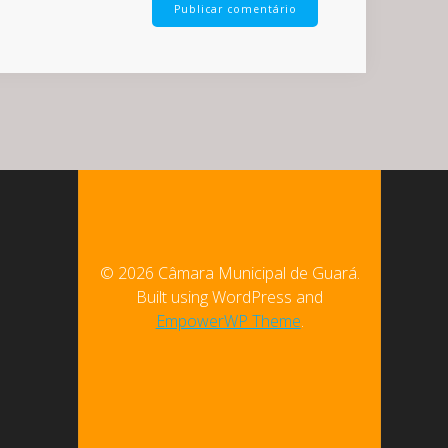
© 2026 Câmara Municipal de Guará.
Built using WordPress and
EmpowerWP Theme
.