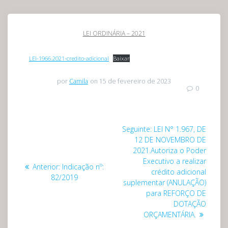
LEI ORDINÁRIA – 2021
LEI-1966.2021-credito-adicional
Baixar
por
Camila
on 15 de fevereiro de 2023
0
Navegação
Post
Seguinte:
LEI N° 1.967, DE
de
seguinte:
12 DE NOVEMBRO DE
2021.Autoriza o Poder
Post
Executivo a realizar
Post
Anterior:
Indicação nº:
crédito adicional
anterior:
82/2019
suplementar (ANULAÇÃO)
para REFORÇO DE
DOTAÇÃO
ORÇAMENTÁRIA.