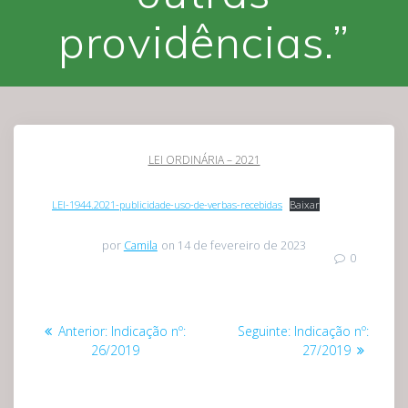
providências.”
LEI ORDINÁRIA – 2021
LEI-1944.2021-publicidade-uso-de-verbas-recebidas
Baixar
por
Camila
on 14 de fevereiro de 2023
0
Navegação
Post
Post
Anterior:
Indicação nº:
Seguinte:
Indicação nº:
de
anterior:
seguinte:
26/2019
27/2019
Post