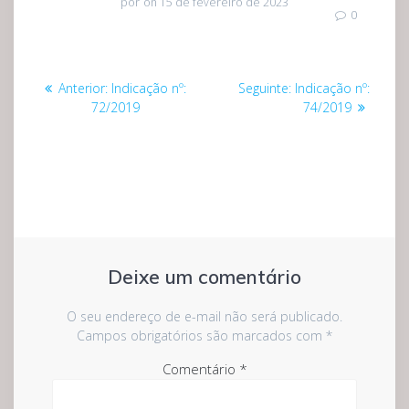
por
on 15 de fevereiro de 2023
0
Navegação
Post
Post
Anterior:
Indicação nº:
Seguinte:
Indicação nº:
de
anterior:
seguinte:
72/2019
74/2019
Post
Deixe um comentário
O seu endereço de e-mail não será publicado.
Campos obrigatórios são marcados com
*
Comentário
*