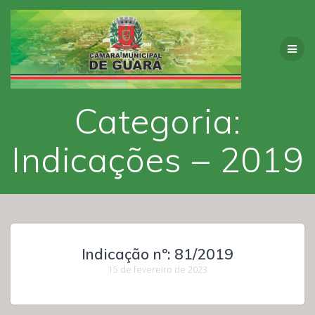
Skip
to
content
Categoria:
Indicações – 2019
Indicação nº: 81/2019
15 de fevereiro de 2023