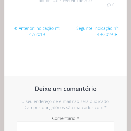
por
on 14 de fevereiro de 2023
0
Navegação
Post
Post
Anterior:
Indicação nº:
Seguinte:
Indicação nº:
de
anterior:
seguinte:
47/2019
49/2019
Post
Deixe um comentário
O seu endereço de e-mail não será publicado.
Campos obrigatórios são marcados com
*
Comentário
*