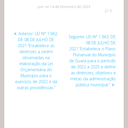
por
on 14 de fevereiro de 2023
0
Navegação
Post
Anterior:
LEI N° 1.942,
Post
Seguinte:
LEI N° 1.943, DE
de
anterior:
DE 08 DE JULHO DE
seguinte:
08 DE JULHO DE
2021.“Estabelece as
2021.“Estabelece o Plano
Post
diretrizes a serem
Plurianual do Município
observadas na
de Guará para o período
elaboração da Lei
de 2022 a 2025 e define
Orçamentária do
as diretrizes, objetivos e
Município para o
metas da administração
exercício de 2022 e dá
pública municipal.”
outras providências.”