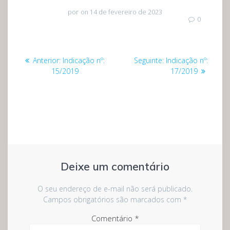
por
on 14 de fevereiro de 2023
0
Navegação
Post
Post
Anterior:
Indicação nº:
Seguinte:
Indicação nº:
de
anterior:
seguinte:
15/2019
17/2019
Post
Deixe um comentário
O seu endereço de e-mail não será publicado.
Campos obrigatórios são marcados com
*
Comentário
*