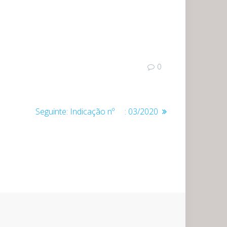
0
Post
Seguinte:
Indicação nº : 03/2020
seguinte: