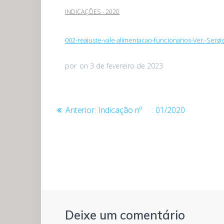
INDICAÇÕES - 2020
002-reajuste-vale-alimentacao-funcionarios-Ver.-Sergi
por
on 3 de fevereiro de 2023
Navegação
Post
Anterior:
Indicação nº : 01/2020
anterior:
de
Post
Deixe um comentário