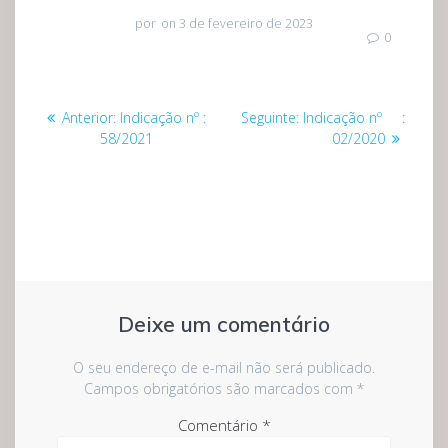
por
on 3 de fevereiro de 2023
0
Navegação
Post
Post
Anterior:
Indicação nº :
Seguinte:
Indicação nº :
de
anterior:
seguinte:
58/2021
02/2020
Post
Deixe um comentário
O seu endereço de e-mail não será publicado.
Campos obrigatórios são marcados com
*
Comentário
*