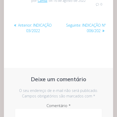
por
Camila
on 16 de agosto de 2022
0
Navegação
Post
Post
Anterior:
INDICAÇÃO
Seguinte:
INDICAÇÃO Nº
de
anterior:
seguinte:
03/2022
006/202
Post
Deixe um comentário
O seu endereço de e-mail não será publicado.
Campos obrigatórios são marcados com
*
Comentário
*