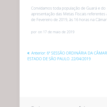
Convidamos toda população de Guará e do Di
apresentação das Metas Fiscais referentes a
de Fevereiro de 2019, às 16 horas na Câma
por
on 17 de maio de 2019
Navegação
Post
Anterior:
6ª SESSÃO ORDINÁRIA DA CÂMAR
anterior:
ESTADO DE SÃO PAULO. 22/04/2019
de
Post