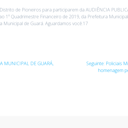
strito de Pioneiros para participarem da AUDIÊNCIA PUBLICA,
o 1º Quadrimestre Financeiro de 2019, da Prefeitura Municipal
ra Municipal de Guará. Aguardamos você.17
Post
A MUNICIPAL DE GUARÁ,
Seguinte:
Policiais 
seguinte:
homenagem pel