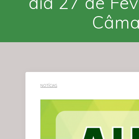
dia 27 de Fev
Câmar
NOTÍCIAS