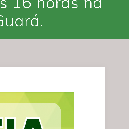
às 16 horas na
Guará.