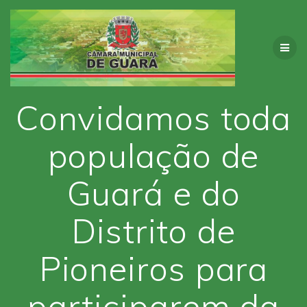
Skip
to
content
Convidamos toda
população de
Guará e do
Distrito de
Pioneiros para
participarem da