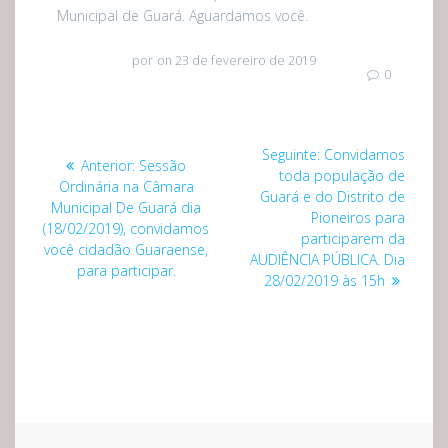
Municipal de Guará. Aguardamos você.
por
on 23 de fevereiro de 2019
0
Navegação
Post
Seguinte:
Convidamos
Post
Anterior:
Sessão
de
seguinte:
toda população de
anterior:
Ordinária na Câmara
Guará e do Distrito de
Municipal De Guará dia
Post
Pioneiros para
(18/02/2019), convidamos
participarem da
você cidadão Guaraense,
AUDIÊNCIA PÚBLICA. Dia
para participar.
28/02/2019 às 15h