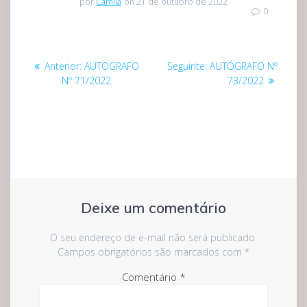
por
Camila
on 21 de outubro de 2022
0
Navegação
Post
Post
Anterior:
AUTÓGRAFO
Seguinte:
AUTÓGRAFO Nº
de
anterior:
seguinte:
Nº 71/2022
73/2022
Post
Deixe um comentário
O seu endereço de e-mail não será publicado.
Campos obrigatórios são marcados com
*
Comentário
*