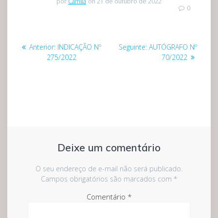
por
Camila
on 21 de outubro de 2022
0
Navegação
Post
Post
Anterior:
INDICAÇÃO Nº
Seguinte:
AUTÓGRAFO Nº
de
anterior:
seguinte:
275/2022
70/2022
Post
Deixe um comentário
O seu endereço de e-mail não será publicado.
Campos obrigatórios são marcados com
*
Comentário
*