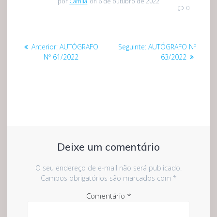
por
Camila
on 6 de outubro de 2022
0
Navegação
Post
Post
Anterior:
AUTÓGRAFO
Seguinte:
AUTÓGRAFO Nº
de
anterior:
seguinte:
Nº 61/2022
63/2022
Post
Deixe um comentário
O seu endereço de e-mail não será publicado.
Campos obrigatórios são marcados com
*
Comentário
*