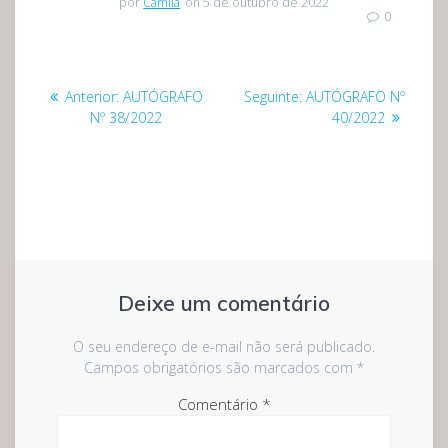
por
Camila
on 5 de outubro de 2022
0
Navegação
Post
Post
Anterior:
AUTÓGRAFO
Seguinte:
AUTÓGRAFO Nº
de
anterior:
seguinte:
Nº 38/2022
40/2022
Post
Deixe um comentário
O seu endereço de e-mail não será publicado.
Campos obrigatórios são marcados com
*
Comentário
*