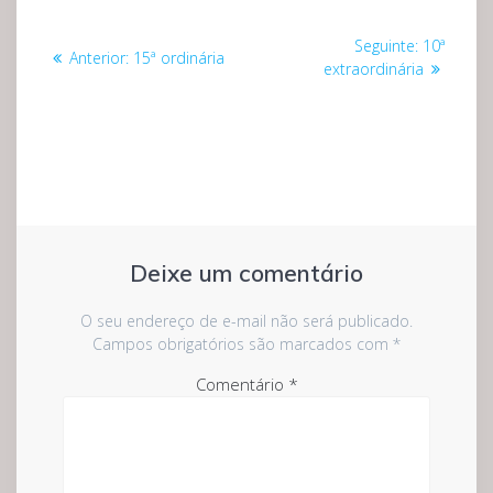
Navegação
Post
Seguinte:
10ª
Post
Anterior:
15ª ordinária
de
seguinte:
extraordinária
anterior:
Post
Deixe um comentário
O seu endereço de e-mail não será publicado.
Campos obrigatórios são marcados com
*
Comentário
*