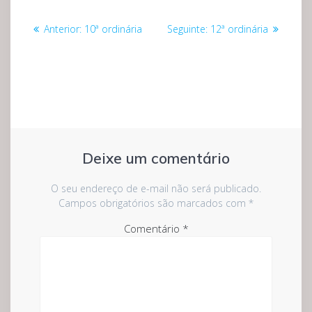
Navegação
Post
Post
Anterior:
10ª ordinária
Seguinte:
12ª ordinária
de
anterior:
seguinte:
Post
Deixe um comentário
O seu endereço de e-mail não será publicado.
Campos obrigatórios são marcados com
*
Comentário
*