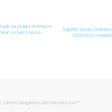
uração da Quadra de Areia no
Post
Seguinte:
Sessão Ordinária 
Silva”, no bairro Nossa
seguinte:
23/09/2019, convidamo
o.
Campos obrigatórios são marcados com
*