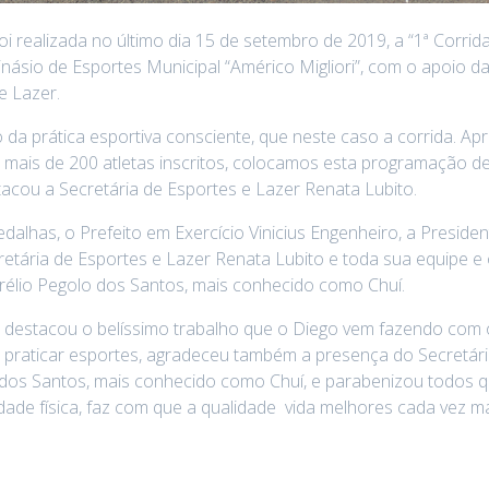
realizada no último dia 15 de setembro de 2019, a “1ª Corrid
ásio de Esportes Municipal “Américo Migliori”, com o apoio d
e Lazer.
 da prática esportiva consciente, que neste caso a corrida. 
mais de 200 atletas inscritos, colocamos esta programação def
cou a Secretária de Esportes e Lazer Renata Lubito.
dalhas, o Prefeito em Exercício Vinicius Engenheiro, a Presid
retária de Esportes e Lazer Renata Lubito e toda sua equipe e
élio Pegolo dos Santos, mais conhecido como Chuí.
, destacou o belíssimo trabalho que o Diego vem fazendo co
 a praticar esportes, agradeceu também a presença do Secretá
dos Santos, mais conhecido como Chuí, e parabenizou todos que
ade física, faz com que a qualidade vida melhores cada vez ma