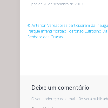
por
on 20 de setembro de 2019
Navegação
Post
Anterior:
Vereadores participaram da Inaug
anterior:
Parque Infantil “Jordão Ildefonso Eufrosino Da 
de
Senhora das Graças.
Post
Deixe um comentário
O seu endereço de e-mail não será publicad