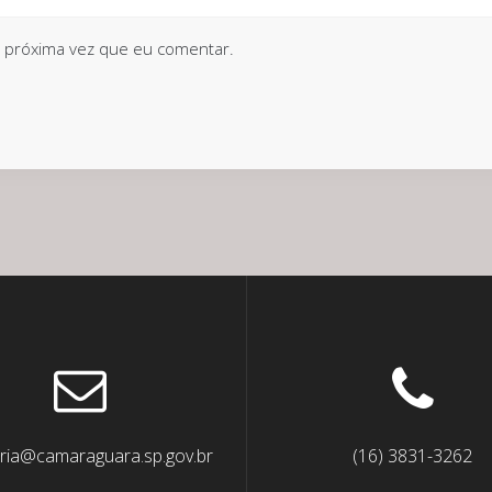
 próxima vez que eu comentar.
ria@camaraguara.sp.gov.br
(16) 3831-3262