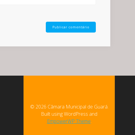
© 2026 Câmara Municipal de Guará.
Built using WordPress and
EmpowerWP Theme
.