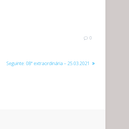
0
Post
Seguinte:
08ª extraordinária – 25.03.2021
seguinte: