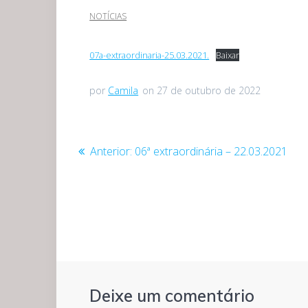
NOTÍCIAS
07a-extraordinaria-25.03.2021.
Baixar
por
Camila
on 27 de outubro de 2022
Navegação
Post
Anterior:
06ª extraordinária – 22.03.2021
anterior:
de
Post
Deixe um comentário