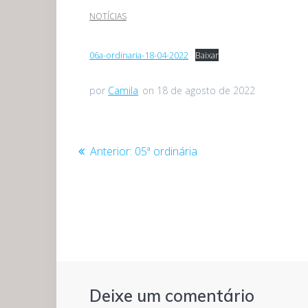
NOTÍCIAS
06a-ordinaria-18-04-2022
Baixar
por
Camila
on 18 de agosto de 2022
Navegação
Post
Anterior:
05ª ordinária
anterior:
de
Post
Deixe um comentário