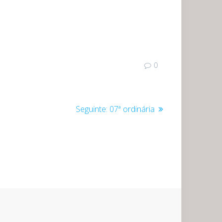
0
Post
Seguinte:
07ª ordinária
seguinte: