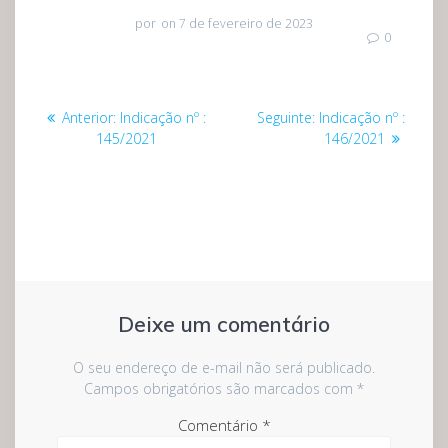
por
on 7 de fevereiro de 2023
0
Navegação
Post
Post
Anterior:
Indicação nº :
Seguinte:
Indicação nº :
de
anterior:
seguinte:
145/2021
146/2021
Post
Deixe um comentário
O seu endereço de e-mail não será publicado.
Campos obrigatórios são marcados com
*
Comentário
*