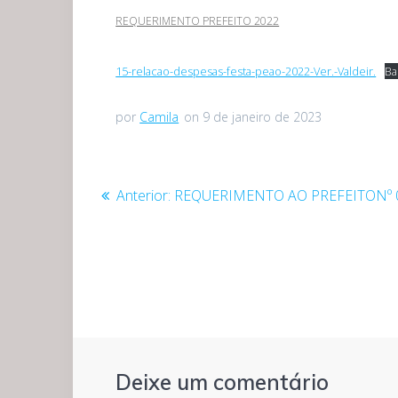
REQUERIMENTO PREFEITO 2022
15-relacao-despesas-festa-peao-2022-Ver.-Valdeir.
Ba
por
Camila
on 9 de janeiro de 2023
Navegação
Post
Anterior:
REQUERIMENTO AO PREFEITONº 
anterior:
de
Post
Deixe um comentário