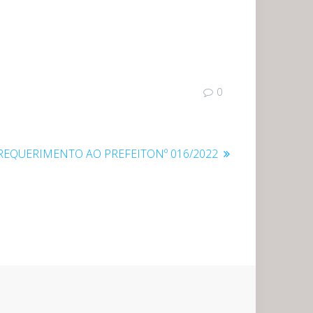
0
Post
REQUERIMENTO AO PREFEITONº 016/2022
seguinte: