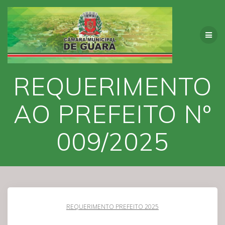
Skip
to
content
REQUERIMENTO
AO PREFEITO Nº
009/2025
REQUERIMENTO PREFEITO 2025