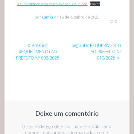
09.-informacao-taxa-coleta-lixo-ver.-Claudineia
Baixar
por
Camila
on 16 de outubro de 2025
0
Navegação
Post
Post
Anterior:
Seguinte:
REQUERIMENTO
de
anterior:
seguinte:
REQUERIMENTO AO
AO PREFEITO Nº
PREFEITO Nº 008/2025
010/2025
Post
Deixe um comentário
O seu endereço de e-mail não será publicado.
Campos obrigatórios são marcados com
*