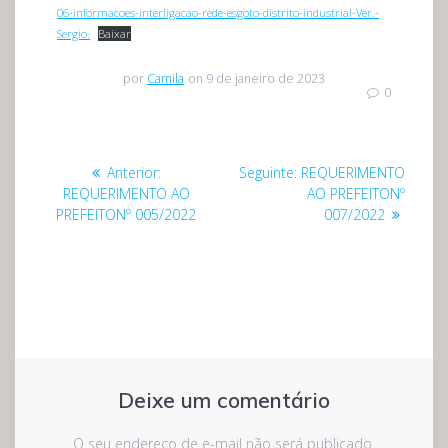
06-informacoes-interligacao-rede-esgoto-distrito-industrial-Ver.-
Sergio.
Baixar
por
Camila
on 9 de janeiro de 2023
0
Navegação
Post
Post
Anterior:
Seguinte:
REQUERIMENTO
de
anterior:
seguinte:
REQUERIMENTO AO
AO PREFEITONº
PREFEITONº 005/2022
007/2022
Post
Deixe um comentário
O seu endereço de e-mail não será publicado.