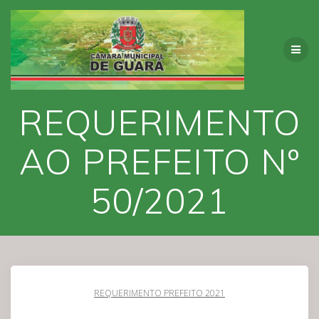
Skip
to
content
REQUERIMENTO
AO PREFEITO Nº
50/2021
REQUERIMENTO PREFEITO 2021