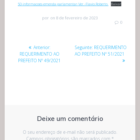
50-informacoes-emenda-parlamentar-Ver.-Flavio.Roberto.
Baixar
por
on 8 de fevereiro de 2023
0
Navegação
Post
Post
Anterior:
Seguinte:
REQUERIMENTO
de
anterior:
seguinte:
REQUERIMENTO AO
AO PREFEITO Nº 51/2021
PREFEITO Nº 49/2021
Post
Deixe um comentário
O seu endereço de e-mail não será publicado.
Campos obrigatórios são marcados com
*