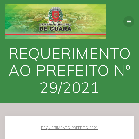
Skip
to
content
REQUERIMENTO
AO PREFEITO Nº
29/2021
REQUERIMENTO PREFEITO 2021