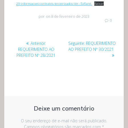
29-informacoes-contratos-terceirizados-Ver.-Taffarel.
Baixar
por
on 8 de fevereiro de 2023
0
Navegação
Post
Post
Anterior:
Seguinte:
REQUERIMENTO
de
anterior:
seguinte:
REQUERIMENTO AO
AO PREFEITO Nº 30/2021
PREFEITO Nº 28/2021
Post
Deixe um comentário
O seu endereço de e-mail não será publicado.
Campos obrigatórios são marcados com
*