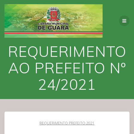
Skip
to
content
REQUERIMENTO
AO PREFEITO Nº
24/2021
REQUERIMENTO PREFEITO 2021